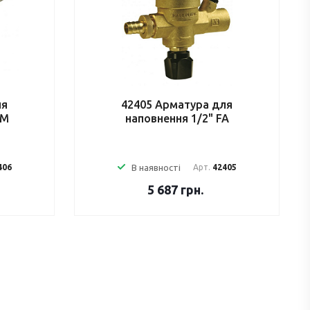
ля
42405 Арматура для
AM
наповнення 1/2" FA
406
В наявності
Арт.
42405
5 687
грн.