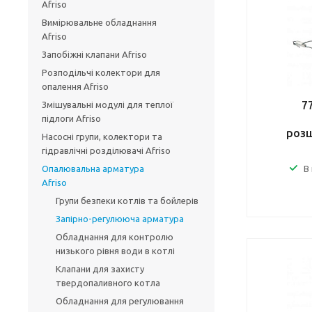
Afriso
Вимірювальне обладнання
Afriso
Запобіжні клапани Afriso
Розподільчі колектори для
опалення Afriso
7
Змішувальні модулі для теплої
підлоги Afriso
розш
Насосні групи, колектори та
гідравлічні розділювачі Afriso
Опалювальна арматура
В
Afriso
Групи безпеки котлів та бойлерів
Запірно-регулююча арматура
Обладнання для контролю
низького рівня води в котлі
Клапани для захисту
твердопаливного котла
Обладнання для регулювання