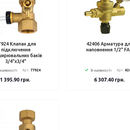
7924 Клапан для
42406 Арматура д
підключення
наповнення 1/2" F
ирювальних баків
3/4"х3/4"
 наявності
Арт.
77924
В наявності
Арт.
42
1 395.90
грн.
6 307.40
грн.