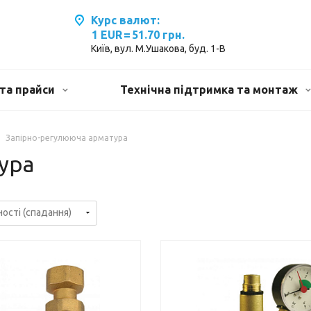
Курс валют:
1 EUR
=
51.70 грн.
Київ, вул. М.Ушакова, буд. 1-В
та прайси
Технічна підтримка та монтаж
Запірно-регулююча арматура
ура