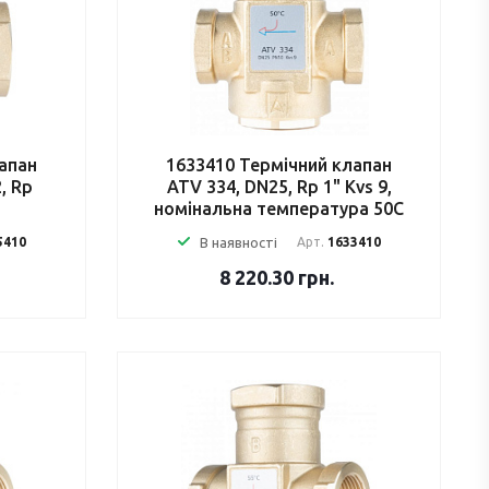
апан
1633410 Термічний клапан
, Rp
ATV 334, DN25, Rp 1" Kvs 9,
номінальна температура 50C
5410
В наявності
Арт.
1633410
8 220.30
грн.