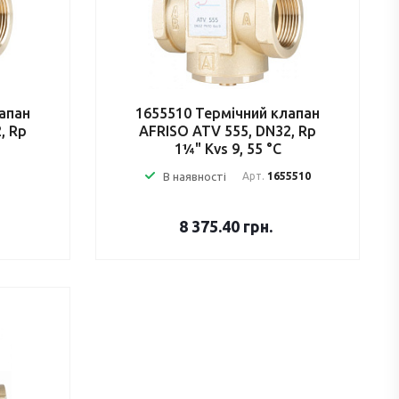
апан
1655510 Термічний клапан
, Rp
AFRISO ATV 555, DN32, Rp
1¼" Kvs 9, 55 °C
В наявності
Арт.
1655510
8 375.40
грн.