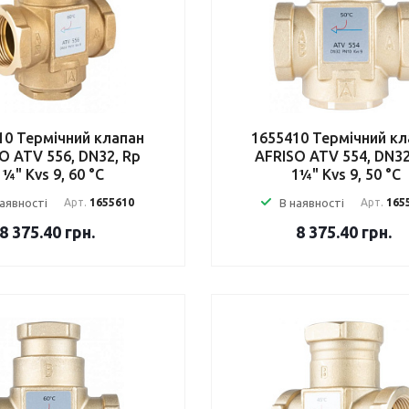
10 Термічний клапан
1655410 Термічний кл
O ATV 556, DN32, Rp
AFRISO ATV 554, DN32
1¼" Kvs 9, 60 °C
1¼" Kvs 9, 50 °C
наявності
Арт.
1655610
В наявності
Арт.
165
8 375.40
грн.
8 375.40
грн.