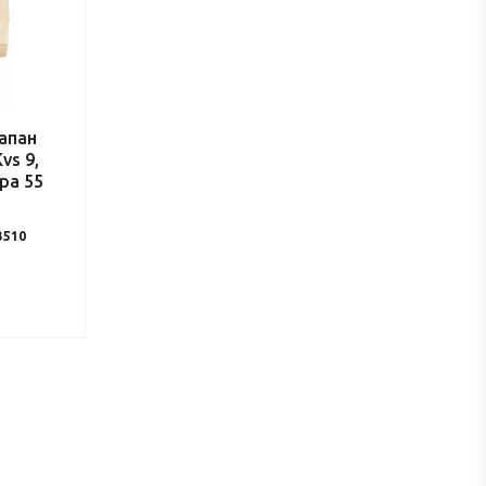
апан
vs 9,
ра 55
3510