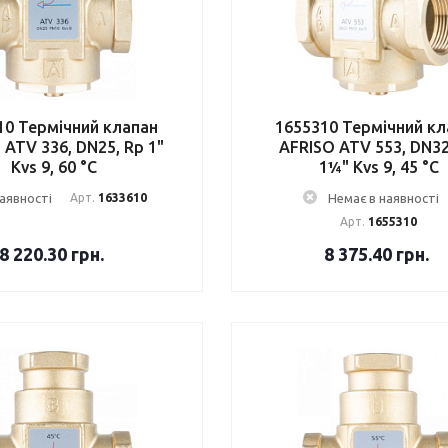
10 Термічний клапан
1655310 Термічний кл
 ATV 336, DN25, Rp 1"
AFRISO ATV 553, DN32
Kvs 9, 60 °C
1¼" Kvs 9, 45 °C
наявності
Арт.
1633610
Немає в наявності
Арт.
1655310
8 220.30
грн.
8 375.40
грн.