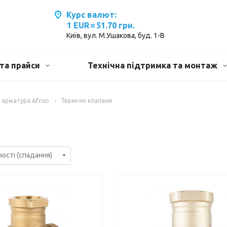
Курс валют:
1 EUR
=
51.70 грн.
Київ, вул. М.Ушакова, буд. 1-В
та прайси
Технічна підтримка та монтаж
 арматура Afriso
Термічні клапани