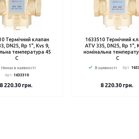
10 Термічний клапан
1633510 Термічний кл
3, DN25, Rp 1", Kvs 9,
ATV 335, DN25, Rp 1", K
льна температура 45
номінальна температу
C
C
Немає в наявності
В наявності
Арт.
163
Арт.
1633310
8 220.30
грн.
8 220.30
грн.