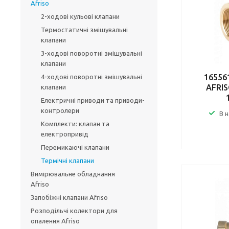
Afriso
2-ходові кульові клапани
Термостатичні змішувальні
клапани
3-ходові поворотні змішувальні
клапани
16556
4-ходові поворотні змішувальні
AFRIS
клапани
Електричні приводи та приводи-
контролери
В 
Комплекти: клапан та
електропривід
Перемикаючі клапани
Термічні клапани
Вимірювальне обладнання
Afriso
Запобіжні клапани Afriso
Розподільчі колектори для
опалення Afriso