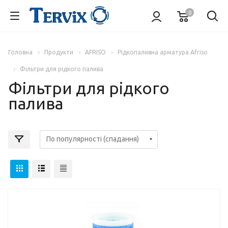
0
Головна
Продукти
AFRISO
Рідкопаливна арматура Afriso
Фільтри для рідкого палива
Фільтри для рідкого
палива