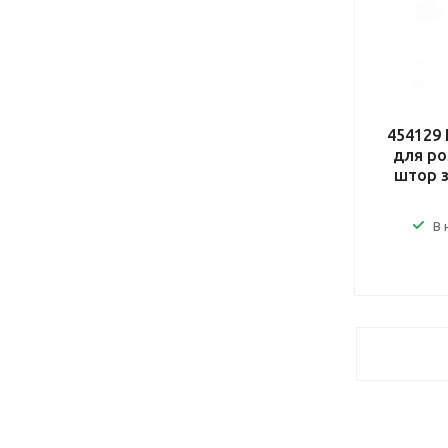
454129 
для ро
штор з
В 