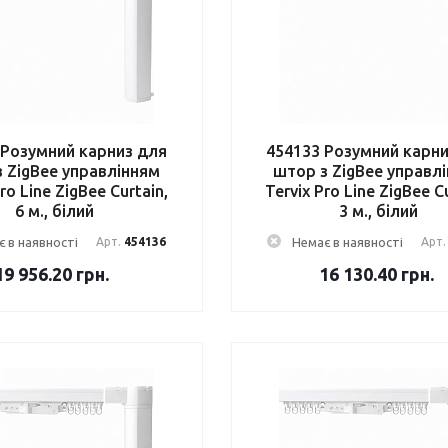
 Розумний карниз для
454133 Розумний карн
 ZigBee управлінням
штор з ZigBee управл
ro Line ZigBee Curtain,
Tervix Pro Line ZigBee C
6 м., білий
3 м., білий
 в наявності
Арт.
454136
Немає в наявності
Арт
19 956.20
грн.
16 130.40
грн.