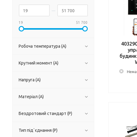
19
51 700
40329
Робоча температура (А)
упр
будинко
Крутний момент (А)
Немає
Напруга (А)
Матеріал (А)
Бездротовий стандарт (Р)
Тип під`єднання (Р)