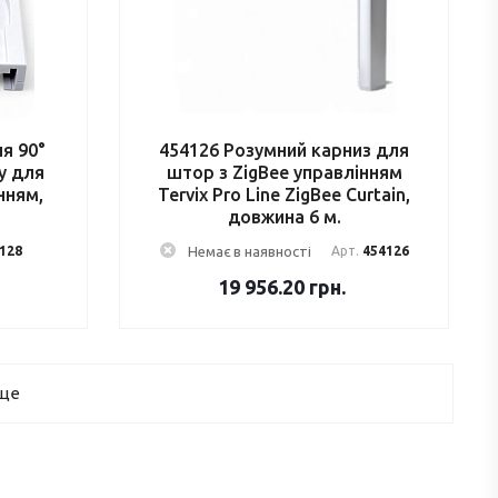
ня 90°
454126 Розумний карниз для
у для
штор з ZigBee управлінням
нням,
Tervix Pro Line ZigBee Curtain,
довжина 6 м.
128
Немає в наявності
Арт.
454126
19 956.20
грн.
 ще