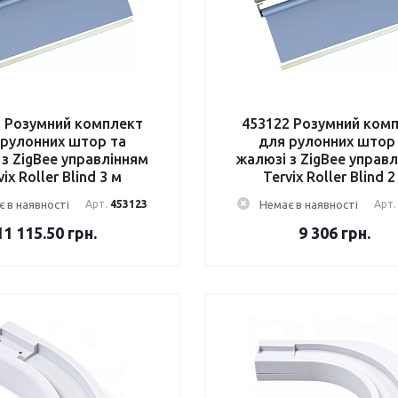
3 Розумний комплект
453122 Розумний ком
 рулонних штор та
для рулонних штор
 з ZigBee управлінням
жалюзі з ZigBee управ
vix Roller Blind 3 м
Tervix Roller Blind 2
 в наявності
Арт.
453123
Немає в наявності
Арт
11 115.50
грн.
9 306
грн.