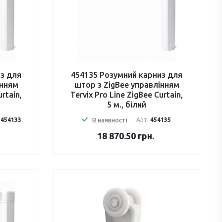
из для
454135 Розумний карниз для
інням
штор з ZigBee управлінням
urtain,
Tervix Pro Line ZigBee Curtain,
5 м., білий
.
454133
В наявності
Арт.
454135
18 870.50
грн.