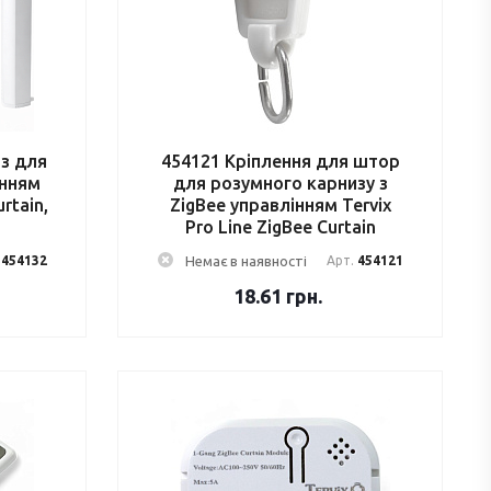
из для
454121 Кріплення для штор
інням
для розумного карнизу з
urtain,
ZigBee управлінням Tervix
Pro Line ZigBee Curtain
.
454132
Немає в наявності
Арт.
454121
18.61
грн.