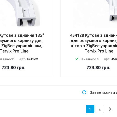
Кутове з'єднання 135°
454128 Кутове з'єднан
зумного карнизу для
для розумного карниз
 ZigBee управлінням,
штор з ZigBee управлі
Tervix Pro Line
Tervix Pro Line
наявності
Арт.
454129
В наявності
Арт.
454
723.80
грн.
723.80
грн.
Завантажити
1
2