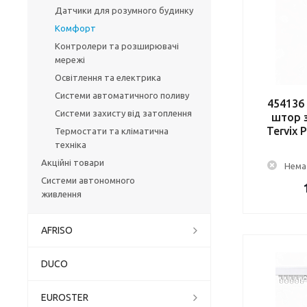
Датчики для розумного будинку
Комфорт
Контролери та розширювачі
мережі
Освітлення та електрика
Системи автоматичного поливу
454136
Системи захисту від затоплення
штор з
Tervix P
Термостати та кліматична
техніка
Акційні товари
Немає
Системи автономного
живлення
AFRISO
DUCO
EUROSTER