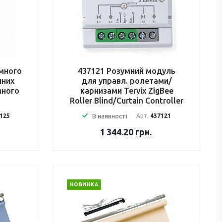
умного
437121 Розумний модуль
нних
для управл. ролетами/
много
карнизами Tervix ZigBee
Roller Blind/Curtain Controller
125
В наявності
Арт.
437121
1 344.20
грн.
НОВИНКА