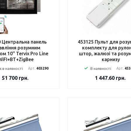
0 Центральна панель
453125 Пульт для роз
авління розумним
комплекту для руло
м 10'' Tervix Pro Line
штор, жалюзі та розу
WiFI+BT+ZigBee
карнизу
 в наявності
Арт.
403290
В наявності
Арт.
453
51 700
грн.
1 447.60
грн.