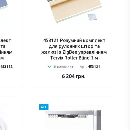
плект
453121 Розумний комплект
 та
для рулонних штор та
лінням
жалюзі з ZigBee управлінням
 м
Tervix Roller Blind 1 м
.
453122
В наявності
Арт.
453121
6 204
грн.
ХІТ