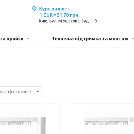
Курс валют:
1 EUR
=
51.70 грн.
Київ, вул. М.Ушакова, буд. 1-В
та прайси
Технічна підтримка та монтаж