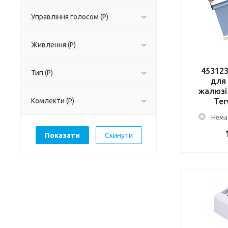
Управління голосом (Р)
Живлення (Р)
45312
Тип (Р)
для
жалюзі
Комлекти (Р)
Ter
Немає
Скинути