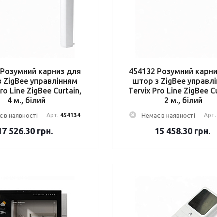
 Розумний карниз для
454132 Розумний карн
 ZigBee управлінням
штор з ZigBee управл
ro Line ZigBee Curtain,
Tervix Pro Line ZigBee C
4 м., білий
2 м., білий
 в наявності
Арт.
454134
Немає в наявності
Арт
17 526.30
грн.
15 458.30
грн.