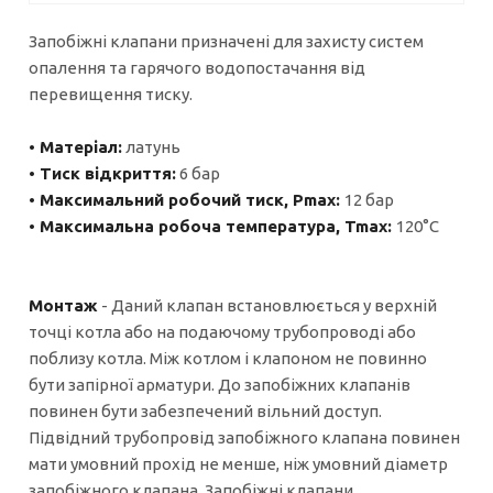
Запобіжні клапани призначені для захисту систем
опалення та гарячого водопостачання від
перевищення тиску.
• Матеріал:
латунь
• Тиск відкриття:
6 бар
• Максимальний робочий тиск, Pmax:
12 бар
• Максимальна робоча температура, Tmax:
120°C
Монтаж
- Даний клапан встановлюється у верхній
точці котла або на подаючому трубопроводі або
поблизу котла. Між котлом і клапоном не повинно
бути запірної арматури. До запобіжних клапанів
повинен бути забезпечений вільний доступ.
Підвідний трубопровід запобіжного клапана повинен
мати умовний прохід не менше, ніж умовний діаметр
запобіжного клапана. Запобіжні клапани