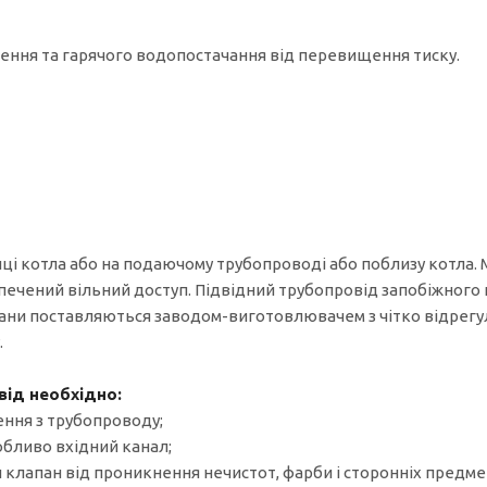
лення та гарячого водопостачання від перевищення тиску.
ці котла або на подаючому трубопроводі або поблизу котла. М
печений вільний доступ. Підвідний трубопровід запобіжного
пани поставляються заводом-виготовлювачем з чітко відрегу
.
ід необхідно:
нення з трубопроводу;
обливо вхідний канал;
ти клапан від проникнення нечистот, фарби і сторонніх предме