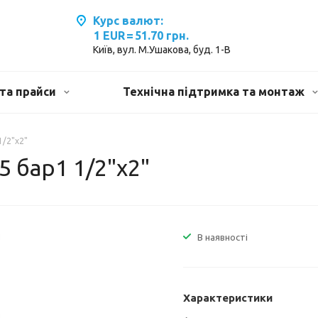
Курс валют:
1 EUR
=
51.70 грн.
Київ, вул. М.Ушакова, буд. 1-В
та прайси
Технічна підтримка та монтаж
1/2"х2"
 бар1 1/2"х2"
В наявності
Характеристики