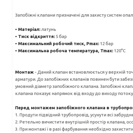
Запобіжні клапани призначені для захисту систем опа
• Матеріал:
латунь
• Тиск відкриття:
5 бар
• Максимальний робочий тиск, Pmax:
12 бар
• Максимальна робоча температура, Tmax:
120°C
Монтаж
- Даний клапан встановлюється у верхній точ
арматури. До запобіжних клапанів повинен бути забез
умовний діаметр запобіжного клапана. Запобіжні кла
клапана показує напрямок від входу до виходу потоку
Перед монтажем запобіжного клапана в трубопров
1. Продути підвідний трубопровід, усунути всі забруд
2. Ретельно вичистити внутрішній простір клапана, ос
3. При монтажі і в разі фарбування необхідно захисти