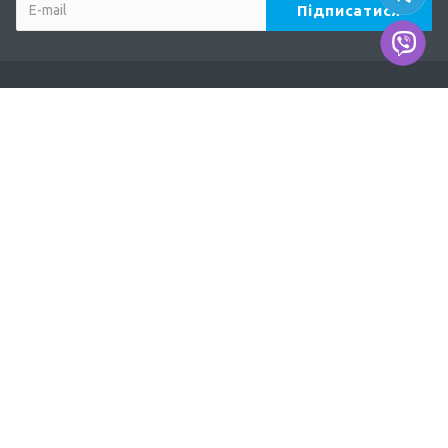
Компанія
Про нас
Наші дилери
Продукція
TERVIX
AFRISO
DUCO
EUROSTER
ODE, MADAS
Акції
Доставка та оплата