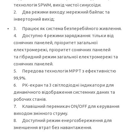
технологія SPWM, вихід чистої синусоїди.
2. Два режими виходу: мережний байпас та
інверторний вихід;
3. Працює як система безперебійного живлення.
4. Доступно 4 режими заряджання: тільки від
сонячних панелей, пріоритет загальної
електромережі, пріоритет сонячних панелей
та гібридний режим загальної електромережі та
сонячних панелей.
5. Передова технологія MPPT з ефективністю
99,9%.
6. РК-екран та 3 світлодіодні індикатори для
динамічного відображення системних даних та
робочих станів.
7. Клавішний перемикач ON/OFF для керування
виходом змінного струму.
8. Доступний режим енергозбереження для
зменшення втрат без навантаження.