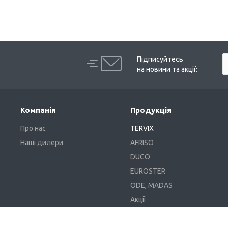
Підписуйтесь
на новини та акції:
Компанія
Продукція
Про нас
TERVIX
Наші дилери
AFRISO
DUCO
EUROSTER
ODE, MADAS
Акції
Доставка та оплата