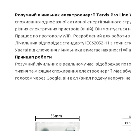
Розумний лічильник електроенергії Tervix Pro Line 
споживання однофазної активної енергії змінного ст
різних електричних пристроїв (ліній). Він монтується 
Працює по протоколу WiFi. Розроблений для роботи з
Лічильник відповідає стандарту IEC62052-11 з точністю
Увага! підключення лічильника вимагає наявності «Фаз
Принцип роботи
Розумний лічильник в реальному часі відображає поточн
тижня та місяцям споживання електроенергії. Має вбу
голосом через Google, він вкл./викл подачу напруги н