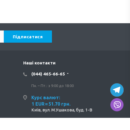
Наші контакти
(044) 465-66-65
Пн. – Пт.: з 9:00 до 18:00
Курс валют:
1 EUR
=
51.70 грн.
Київ, вул. М.Ушакова, буд. 1-В
info@tervix.ua