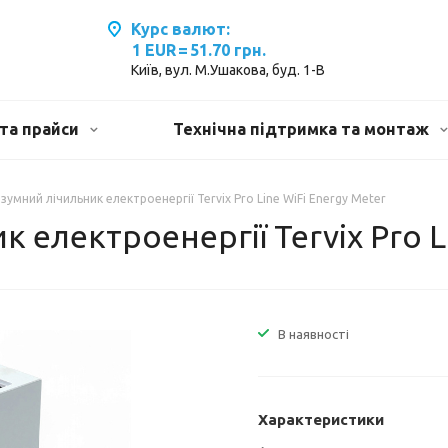
Курс валют:
1 EUR
=
51.70 грн.
Київ, вул. М.Ушакова, буд. 1-В
та прайси
Технічна підтримка та монтаж
зумний лічильник електроенергії Tervix Pro Line WiFi Energy Meter
 електроенергії Tervix Pro L
В наявності
Характеристики