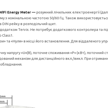
WiFi Energy Meter —
розумний лічильник електроенергії (дал
руму з номінальною частотою 50/60 Гц. Також використовуєт
на DIN рейку в розподільчий щит.
 додатком Tervix. Не потребує додаткового контролера та пі
 Class1.
и» та «Нуля» в місці його встановлення. Для віддаленого упр
у напругу «U»(В), поточне споживання «Р» (кВт), поточний стру
дований механізм для дистанційного вкл./викл. При отриманні
а обладнання.