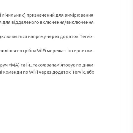
і лічильник) призначений для вимірювання
ься для віддаленого включення/виключення
дключається напряму через додаток Tervix.
авління потрібна WiFi мережа з інтернетом.
м «I»(А) та ін., також запам’ятовує по дням
 команди по WiFi через додаток Tervix, або