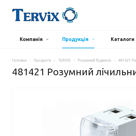
Компанія
Продукція
Каталоги 
Головна
Продукти
TERVIX
Розумний будинок
481421 Ро
481421 Розумний лічильник