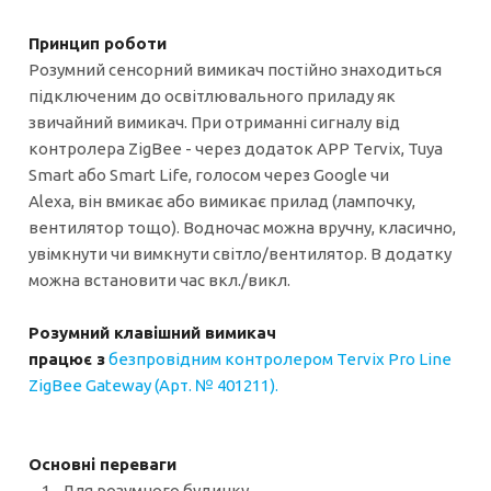
Принцип роботи
Розумний сенсорний вимикач постійно знаходиться
підключеним до освітлювального приладу як
звичайний вимикач. При отриманні сигналу від
контролера ZigBee - через додаток APP Tervix, Tuya
Smart або Smart Life, голосом через Google чи
Alexa, він вмикає або вимикає прилад (лампочку,
вентилятор тощо). Водночас можна вручну, класично,
увімкнути чи вимкнути світло/вентилятор. В додатку
можна встановити час вкл./викл.
Розумний клавішний вимикач
працює з
безпровідним контролером Tervix Pro Line
ZigBee Gateway (Арт. № 401211)
.
Основні переваги
Для розумного будинку