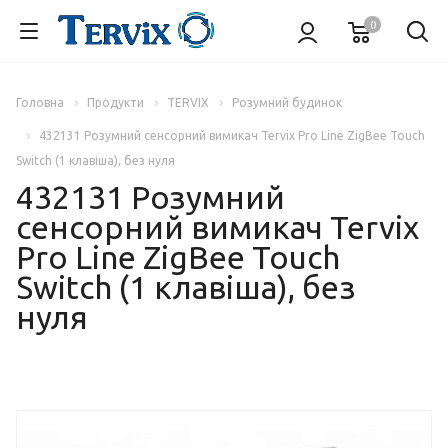
0
Головна
Продукти
TERVIX
Розумний будинок
432131 Розумний сенсорний вимикач Tervix Pro Line ZigBee Touch
Switch (1 клавіша), без нуля
432131 Розумний
сенсорний вимикач Tervix
Pro Line ZigBee Touch
Switch (1 клавіша), без
нуля