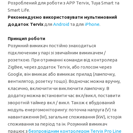
Розроблений для роботи з APP Tervix, Tuya Smart та
Smart Life.
Рекомендуємо використовувати мультимовний
додаток Tervix
для
Android
та для
iPhone
.
Принцип роботи
Розумний вимикач постійно знаходиться
підключеним у парі зі звичайним вимикачем /
розеткою. При отриманні команди від контролера
ZigBee, через додаток Tervix, або голосом через
Google, він вмикає або вимикає прилад (лампочку,
вентилятор, розетку тощо). Водночас можна вручну,
класично, включити чи виключити лампочку. В
додатку можна встановити час вкл/викл, поставити
зворотній таймер вкл / викл. Також є вбудований
модуль енергомоніторингу: поточна напруга (V) та
навантаження (W), загальне споживання (kW), історія
споживання за період та ін. Розумний вимикач
працює з
безпровідним контролером Tervix Pro Line