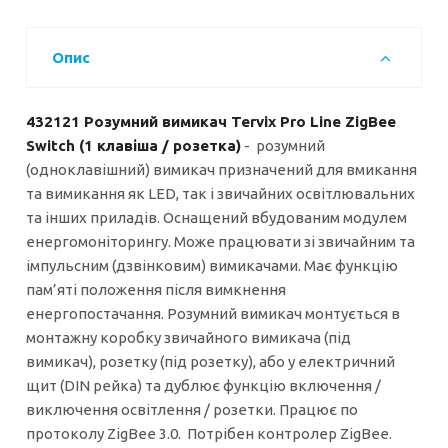
Опис
432121 Розумний вимикач Tervix Pro Line ZigBee
Switch (1 клавіша / розетка)
- розумний
(одноклавішний) вимикач призначений для вмикання
та вимикання як LED, так і звичайних освітлювальних
та інших приладів. Оснащений вбудованим модулем
енергомоніторингу. Може працювати зі звичайним та
імпульсним (дзвінковим) вимикачами. Має функцію
пам’яті положення після вимкнення
енергопостачання. Розумний вимикач монтується в
монтажну коробку звичайного вимикача (під
вимикач), розетку (під розетку), або у електричний
щит (DIN рейка) та дублює функцію включення /
виключення освітлення / розетки. Працює по
протоколу ZigBee 3.0. Потрібен контролер ZigBee.