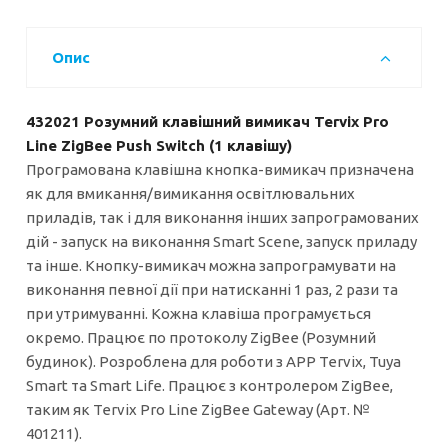
Опис
432021 Розумний клавішний вимикач Tervix Pro
Line ZigBee Push Switch (1 клавішу)
Програмована клавішна кнопка-вимикач призначена
як для вмикання/вимикання освітлювальних
приладів, так і для виконання інших запрограмованих
дій - запуск на виконання Smart Scene, запуск приладу
та інше. Кнопку-вимикач можна запрограмувати на
виконання певної дії при натисканні 1 раз, 2 рази та
при утримуванні. Кожна клавіша програмується
окремо. Працює по протоколу ZigBee (Розумний
будинок). Розроблена для роботи з APP Tervix, Tuya
Smart та Smart Life. Працює з контролером ZigBee,
таким як Tervix Pro Line ZigBee Gateway (Арт. №
401211).