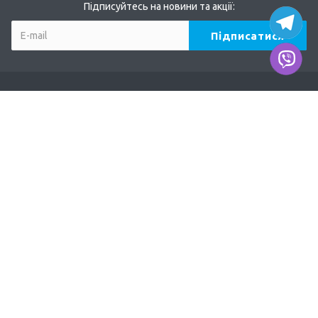
Підписуйтесь на новини та акції:
Компанія
Про нас
Наші дилери
Продукція
TERVIX
AFRISO
DUCO
EUROSTER
ODE, MADAS
Акції