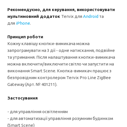
Рекомендуємо, для керування, використовувати
мультимовний додаток
Tervix для
Android
та
для
iPhone
.
Принцип роботи
Кожну клавішу кнопки-вимикача можна
запрограмувати на 3 дії - одне натискання, подвійне
та утримання. Після налаштування кнопки-вимикача
можна включити/виключити світло чи запустити на
виконання Smart Scene. Кнопка-вимикач працює з
безпровідним контролером Tervix Pro Line ZigBee
Gateway (Арт. № 401211).
Застосування
- для управління освітленням
- для автоматизації управління розумним будинком
(Smart Scene)