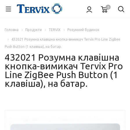
0
Головна
Продукти
TERVIX
Розумний будинок
432021 Розумна клавішна кнопка-вимикач Tervix Pro Line ZigBee
Push Button (1 клавіша), на батар.
432021 Розумна клавішна
кнопка-вимикач Tervix Pro
Line ZigBee Push Button (1
клавіша), на батар.