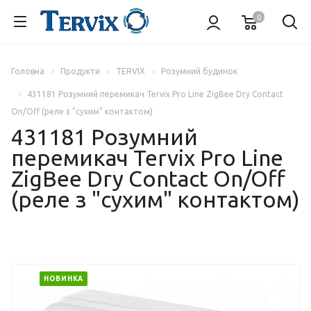
0
Головна
Продукти
TERVIX
Розумний будинок
431181 Розумний перемикач Tervix Pro Line ZigBee Dry Contact
On/Off (реле з "сухим" контактом)
431181 Розумний
перемикач Tervix Pro Line
ZigBee Dry Contact On/Off
(реле з "сухим" контактом)
НОВИНКА