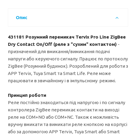
Опис
431181 Розумний перемикач Tervix Pro Line ZigBee
Dry Contact On/Off (реле з "сухим" контактом)
-
призначений для вмикання/вимикання подачі
напруги або керуючого сигналу. Працює по протоколу
ZigBee (Розумний будинок). Розроблений для роботи з
APP Tervix, Tuya Smart та Smart Life. Реле може
працювати в звичайному і в імпульсному режимі.
Принцип роботи
Реле постійно знаходиться під напругою і по сигналу
контролера ZigBee перемикає контакти на виході
реле на COM+NO або COM+NC. Також є можливість
вручну вмикати та вимикати реле кнопкою на корпусі
або за допомогою APP Tervix, Tuya Smart або Smart