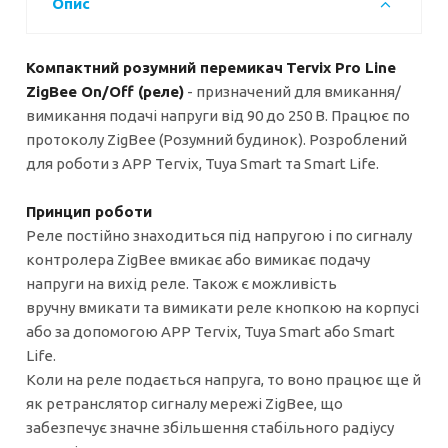
Опис
Компактний розумний перемикач
Tervix Pro Line
ZigBee On/Off (реле)
- призначений для вмикання/
вимикання подачі напруги від 90 до 250 В. Працює по
протоколу ZigBee (Розумний будинок). Розроблений
для роботи з APP Tervix, Tuya Smart та Smart Life.
Принцип роботи
Реле постійно знаходиться під напругою і по сигналу
контролера ZigBee вмикає або вимикає подачу
напруги на вихід реле. Також є можливість
вручну вмикати та вимикати реле кнопкою на корпусі
або за допомогою APP Tervix, Tuya Smart або Smart
Life.
Коли на реле подається напруга, то воно працює ще й
як ретранслятор сигналу мережі ZigBee, що
забезпечує значне збільшення стабільного радіусу