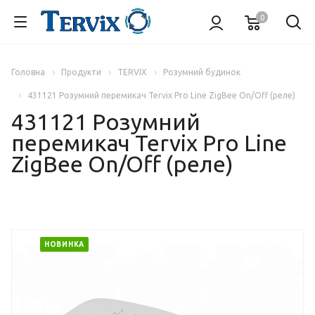
0
Головна
Продукти
TERVIX
Розумний будинок
431121 Розумний перемикач Tervix Pro Line ZigBee On/Off (реле)
431121 Розумний
перемикач Tervix Pro Line
ZigBee On/Off (реле)
НОВИНКА