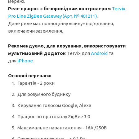
мережі.
Реле працює з безпровідним контролером
Tervix
Pro Line ZigBee Gateway (Арт. №
401211)
.
Дане реле має повноцінну «шину» під’єднання,
включаючи заземлення.
Рекомендуємо, для керування, використовувати
мультимовний додаток
Tervix для
Android
та
для
iPhone
.
Основні переваги:
Гарантія - 2 роки
Для розумного будинку
Керування голосом Google, Alexa
Працює по протоколу ZigBee 3.0
Максимальне навантаження - 16А /250В
Споживча потужність - ≤ 0.3 Вт