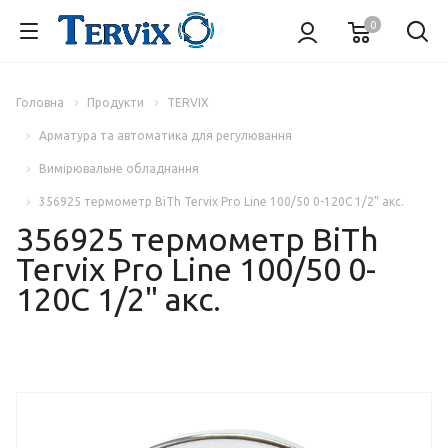
0
Головна
Продукти
TERVIX
Арматура та автоматика для регулювання
Вимірювальне обладнання
356925 термометр BiTh Tervix Pro Line 100/50 0-120C 1/2" акс.
356925 термометр BiTh
Tervix Pro Line 100/50 0-
120C 1/2" акс.