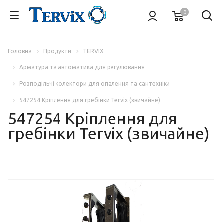
0
Головна
Продукти
TERVIX
Арматура та автоматика для регулювання
Розподільчі колектори для опалення та сантехніки
547254 Кріплення для гребінки Tervix (звичайне)
547254 Кріплення для
гребінки Tervix (звичайне)