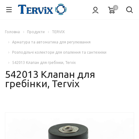
0
Головна
Продукти
TERVIX
Арматура та автоматика для регулювання
Розподільчі колектори для опалення та сантехніки
542013 Клапан для гребінки, Tervix
542013 Клапан для
гребінки, Tervix