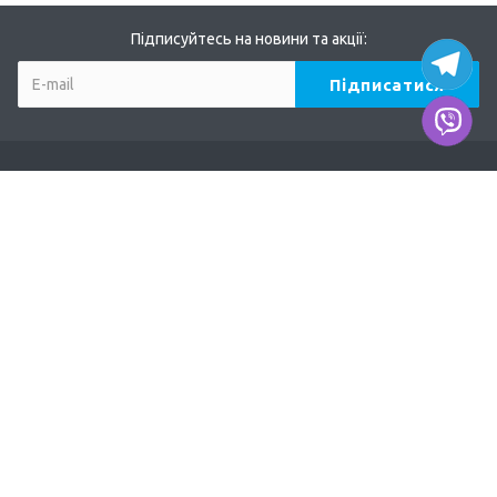
Підписуйтесь на новини та акції:
Компанія
Про нас
Наші дилери
Продукція
TERVIX
AFRISO
DUCO
EUROSTER
ODE, MADAS