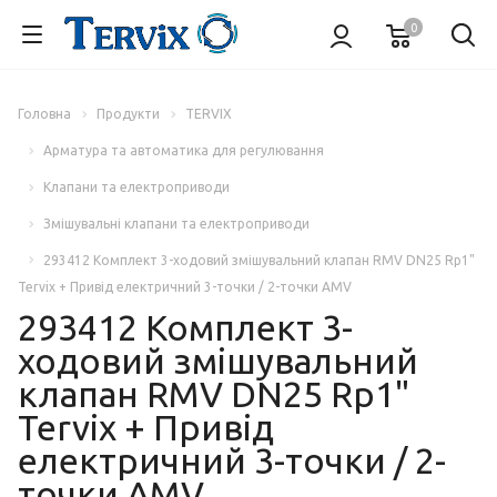
0
Головна
Продукти
TERVIX
Арматура та автоматика для регулювання
Клапани та електроприводи
Змішувальні клапани та електроприводи
293412 Комплект 3-ходовий змішувальний клапан RMV DN25 Rp1"
Tervix + Привід електричний 3-точки / 2-точки AMV
293412 Комплект 3-
ходовий змішувальний
клапан RMV DN25 Rp1"
Tervix + Привід
електричний 3-точки / 2-
точки AMV