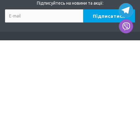
Підписуйтесь на новини та акції:
Компанія
Про нас
Наші дилери
Продукція
TERVIX
AFRISO
DUCO
EUROSTER
ODE, MADAS
Акції