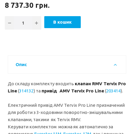
8 737.30
грн.
В кошик
Опис
До складу комплекту входить
клапан RMV Tervix Pro
Line
(
3
1413
2
) та
привід AMV Tervix Pro Line
(
2
03414
).
Електричний привід AMV Tervix Pro Line призначений
для роботи з 3-ходовими поворотно-змішувальними
клапанами, такими як Tervix RMV.
Керувати комплектом можна як автоматично за
допомогою
Euroster 11M
,
Euroster
12M
, так і вручну за