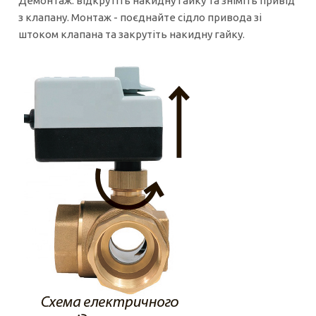
Демонтаж: відкрутіть накидну гайку та зніміть привід
з клапану. Монтаж - поєднайте сідло привода зі
штоком клапана та закрутіть накидну гайку.