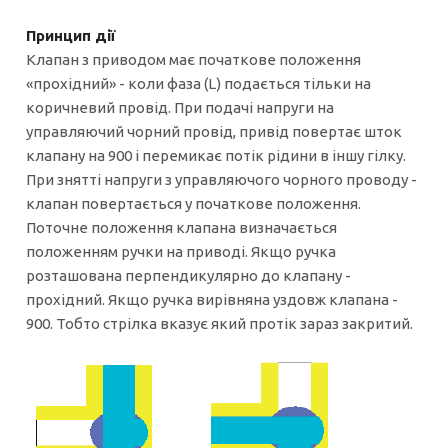
Принцип дії
Клапан з приводом має початкове положення
«прохідний» - коли фаза (L) подається тільки на
коричневий провід. При подачі напруги на
управляючий чорний провід, привід повертає шток
клапану на 900 і перемикає потік рідини в іншу гілку.
При знятті напруги з управляючого чорного проводу -
клапан повертається у початкове положення.
Поточне положення клапана визначається
положенням ручки на приводі. Якщо ручка
розташована перпендикулярно до клапану -
прохідний. Якщо ручка вирівняна уздовж клапана -
900. Тобто стрілка вказує який протік зараз закритий.