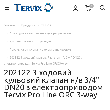
0
Головна
Продукти
TERVIX
Арматура та автоматика для регулювання
Клапани та електроприводи
Перемикаючі клапани з електроприводом
202122 3-ходовий кульовий клапан н/в 3/4" DN20 з
електроприводом Tervix Pro Line ORC 3-way
202122 3-ходовий
кульовий клапан н/в 3/4"
DN20 з електроприводом
Tervix Pro Line ORC 3-way