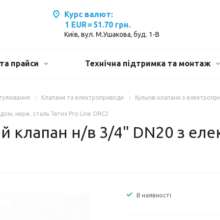
Курс валют:
1 EUR
=
51.70 грн.
Київ, вул. М.Ушакова, буд. 1-В
та прайси
Технічна підтримка та монтаж
егулювання
Клапани та електроприводи
Кульові клапани з електроп
ом, нерж. сталь Tervix Pro Line ORC2
й клапан н/в 3/4" DN20 з ел
В наявності