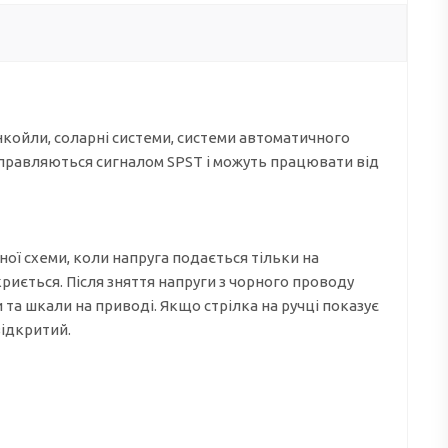
нкойли, соларні системи, системи автоматичного
 управляються сигналом SPST і можуть працювати від
ої схеми, коли напруга подається тільки на
риється. Після зняття напруги з чорного проводу
а шкали на приводі. Якщо стрілка на ручці показує
відкритий.