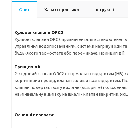
Опис
Характеристики
Інструкції
Кульові клапани ORC2
Кульові клапани ORC2 призначені для встановлення в 
управління водопостачанням, системи нагріву води та 
будь-якого термостата або перемикача. Принцип дії:
Принцип дії
2-ходовий клапан ORC2 є нормально відкритим (НВ) кл
коричневий провід, клапан залишиться відкритим. Піс
клапан повертається у вихідне (відкрите) положення.
на мінімальну відмітку на шкалі - клапан закритий. Як
Основні переваги
: