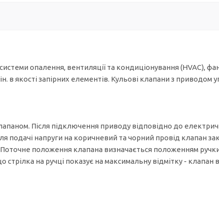
cистеми опалення, вентиляції та кондиціонування (HVAC), фа
ін. в якості запірних елементів. Кульові клапани з приводом
апаном. Після підключення приводу відповідно до електричн
ля подачі напруги на коричневий та чорний провід клапан зак
 Поточне положення клапана визначається положенням ручки т
що стрілка на ручці показує на максимальну відмітку - клапан 