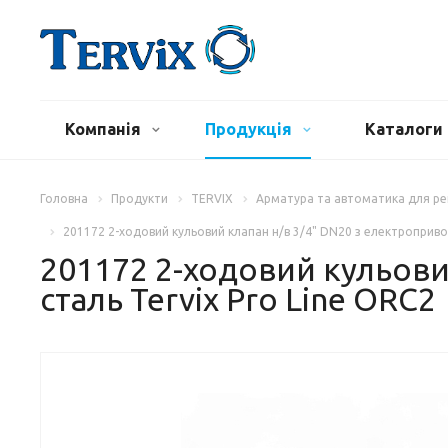
Компанія
Продукція
Каталоги 
Головна
Продукти
TERVIX
Арматура та автоматика для р
201172 2-ходовий кульовий клапан н/в 3/4" DN20 з електропривод
201172 2-ходовий кульови
сталь Tervix Pro Line ORC2