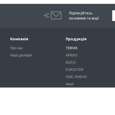
Підписуйтесь
на новини та акції:
Компанія
Продукція
Про нас
TERVIX
Наші дилери
AFRISO
DUCO
EUROSTER
ODE, MADAS
Акції
Доставка та оплата
Гарантія