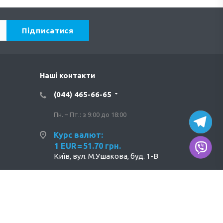
Наші контакти
(044) 465-66-65
Пн. – Пт.: з 9:00 до 18:00
Курс валют:
1 EUR
=
51.70 грн.
Київ, вул. М.Ушакова, буд. 1-В
info@tervix.ua