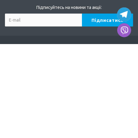
Підписуйтесь на новини та акції:
Компанія
Про нас
Наші дилери
Продукція
TERVIX
AFRISO
DUCO
EUROSTER
ODE, MADAS