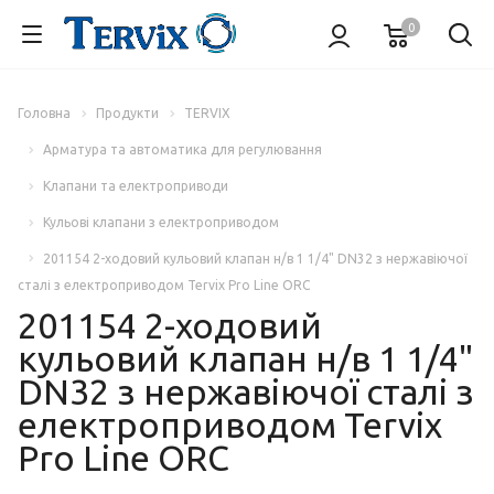
0
Головна
Продукти
TERVIX
Арматура та автоматика для регулювання
Клапани та електроприводи
Кульові клапани з електроприводом
201154 2-ходовий кульовий клапан н/в 1 1/4" DN32 з нержавіючої
сталі з електроприводом Tervix Pro Line ORC
201154 2-ходовий
кульовий клапан н/в 1 1/4"
DN32 з нержавіючої сталі з
електроприводом Tervix
Pro Line ORC