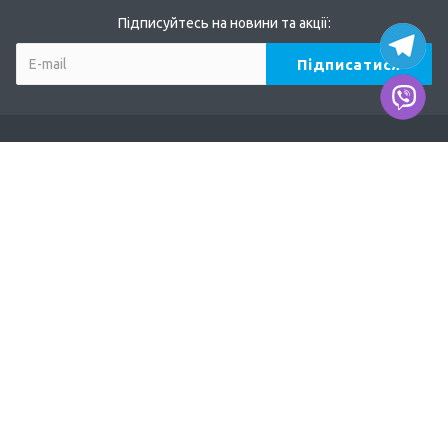
Підписуйтесь на новини та акції:
Компанія
Про нас
Наші дилери
Продукція
TERVIX
AFRISO
DUCO
EUROSTER
ODE, MADAS