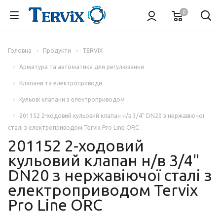
0
Головна
Продукти
TERVIX
Арматура та автоматика для регулювання
Клапани та електроприводи
Кульові клапани з електроприводом
201152 2-ходовий кульовий клапан н/в 3/4" DN20 з нержавіючої
сталі з електроприводом Tervix Pro Line ORC
201152 2-ходовий
кульовий клапан н/в 3/4"
DN20 з нержавіючої сталі з
електроприводом Tervix
Pro Line ORC